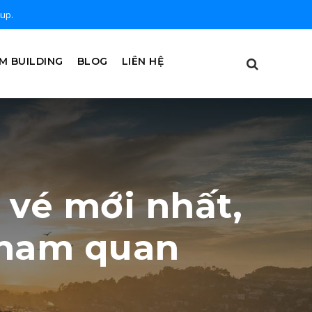
oup.
M BUILDING
BLOG
LIÊN HỆ
 vé mới nhất,
tham quan