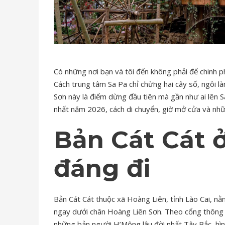
Có những nơi bạn và tôi đến không phải để chinh p
Cách trung tâm Sa Pa chỉ chừng hai cây số, ngôi
Sơn này là điểm dừng đầu tiên mà gần như ai lên S
nhất năm 2026, cách di chuyển, giờ mở cửa và nhữ
Bản Cát Cát ở
đáng đi
Bản Cát Cát thuộc xã Hoàng Liên, tỉnh Lào Cai, n
ngay dưới chân Hoàng Liên Sơn. Theo cổng thông ti
những bản người H’Mông lâu đời nhất Tây Bắc, hìn