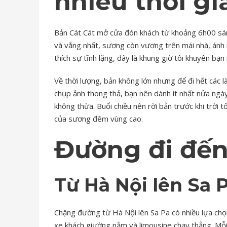
nhiêu thời gi
Bản Cát Cát mở cửa đón khách từ khoảng 6h00 sán
và vắng nhất, sương còn vương trên mái nhà, ánh 
thích sự tĩnh lặng, đây là khung giờ tôi khuyên bạn
Về thời lượng, bản không lớn nhưng để đi hết các 
chụp ảnh thong thả, bạn nên dành ít nhất nửa ngà
không thừa. Buổi chiều nên rời bản trước khi trời 
của sương đêm vùng cao.
Đường đi đến
Từ Hà Nội lên Sa 
Chặng đường từ Hà Nội lên Sa Pa có nhiều lựa chọn,
xe khách giường nằm và limousine chạy thẳng. Mỗi