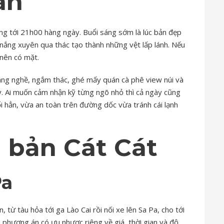
an
g tới 21h00 hàng ngày. Buổi sáng sớm là lúc bản đẹp
nắng xuyên qua thác tạo thành những vệt lấp lánh. Nếu
 nên có mặt.
làng nghề, ngắm thác, ghé mấy quán cà phê view núi và
y. Ai muốn cảm nhận kỹ từng ngõ nhỏ thì cả ngày cũng
tối hẳn, vừa an toàn trên đường dốc vừa tránh cái lạnh
 bản Cát Cát
Pa
 từ tàu hỏa tới ga Lào Cai rồi nối xe lên Sa Pa, cho tới
 phương án có ưu nhược riêng về giá, thời gian và độ