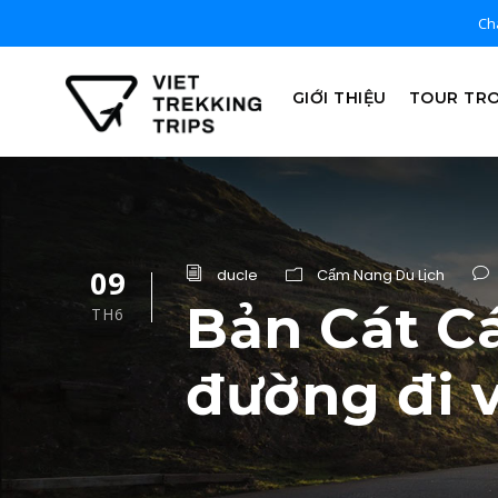
Chà
GIỚI THIỆU
TOUR TR
09
ducle
Cẩm Nang Du Lịch
Bản Cát Cá
TH6
đường đi 