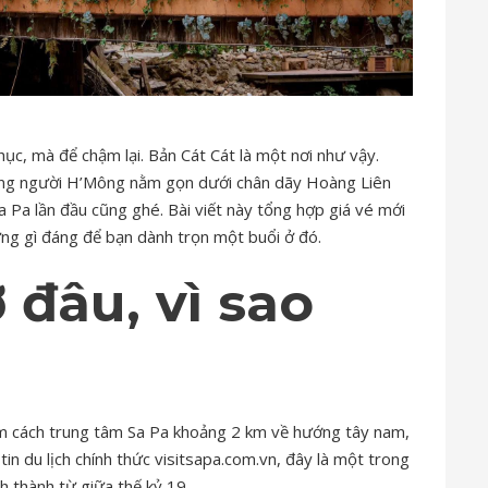
hục, mà để chậm lại. Bản Cát Cát là một nơi như vậy.
 làng người H’Mông nằm gọn dưới chân dãy Hoàng Liên
a Pa lần đầu cũng ghé. Bài viết này tổng hợp giá vé mới
ng gì đáng để bạn dành trọn một buổi ở đó.
 đâu, vì sao
ằm cách trung tâm Sa Pa khoảng 2 km về hướng tây nam,
n du lịch chính thức visitsapa.com.vn, đây là một trong
h thành từ giữa thế kỷ 19.