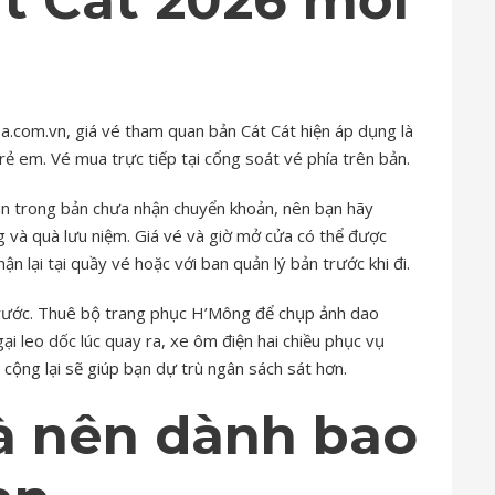
pa.com.vn, giá vé tham quan bản Cát Cát hiện áp dụng là
ẻ em. Vé mua trực tiếp tại cổng soát vé phía trên bản.
oán trong bản chưa nhận chuyển khoản, nên bạn hãy
g và quà lưu niệm. Giá vé và giờ mở cửa có thể được
ận lại tại quầy vé hoặc với ban quản lý bản trước khi đi.
 trước. Thuê bộ trang phục H’Mông để chụp ảnh dao
 leo dốc lúc quay ra, xe ôm điện hai chiều phục vụ
cộng lại sẽ giúp bạn dự trù ngân sách sát hơn.
à nên dành bao