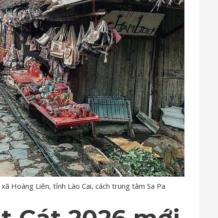
xã Hoàng Liên, tỉnh Lào Cai, cách trung tâm Sa Pa
át Cát 2026 mới