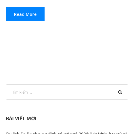
Read More
BÀI VIẾT MỚI
Du lịch Sa Pa cho gia đình có trẻ nhỏ 2026: lịch trình, lưu trú và