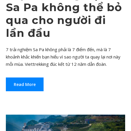
Sa Pa không thể bỏ
qua cho người đi
lần đầu
7 trải nghiệm Sa Pa không phải là 7 điểm đến, mà là 7
khoảnh khắc khiến bạn hiểu vì sao người ta quay lại nơi này
mỗi mùa. Viettrekking đúc kết từ 12 năm dẫn đoàn.
Read More