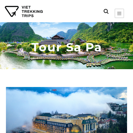
Tour Sa Pa