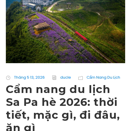
Tháng 5 13, 2026
ducle
Cẩm Nang Du Lịch
Cẩm nang du lịch
Sa Pa hè 2026: thời
tiết, mặc gì, đi đâu,
ăn gì