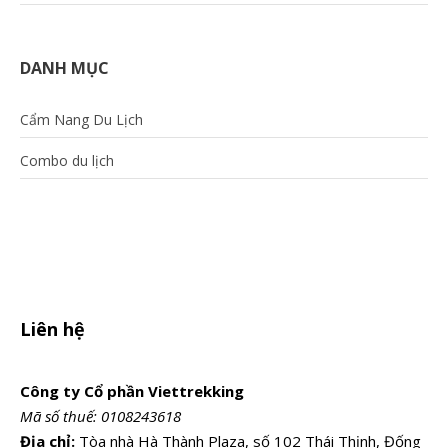
DANH MỤC
Cẩm Nang Du Lịch
Combo du lịch
Liên hệ
Công ty Cổ phần Viettrekking
Mã số thuế: 0108243618
Địa chỉ:
Tòa nhà Hà Thành Plaza, số 102 Thái Thịnh, Đống