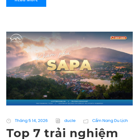
Tháng 5 14, 2026
ducle
Cẩm Nang Du Lịch
Top 7 trải nghiệm