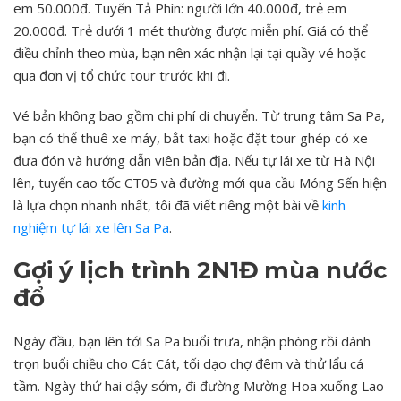
em 50.000đ. Tuyến Tả Phìn: người lớn 40.000đ, trẻ em
20.000đ. Trẻ dưới 1 mét thường được miễn phí. Giá có thể
điều chỉnh theo mùa, bạn nên xác nhận lại tại quầy vé hoặc
qua đơn vị tổ chức tour trước khi đi.
Vé bản không bao gồm chi phí di chuyển. Từ trung tâm Sa Pa,
bạn có thể thuê xe máy, bắt taxi hoặc đặt tour ghép có xe
đưa đón và hướng dẫn viên bản địa. Nếu tự lái xe từ Hà Nội
lên, tuyến cao tốc CT05 và đường mới qua cầu Móng Sến hiện
là lựa chọn nhanh nhất, tôi đã viết riêng một bài về
kinh
nghiệm tự lái xe lên Sa Pa
.
Gợi ý lịch trình 2N1Đ mùa nước
đổ
Ngày đầu, bạn lên tới Sa Pa buổi trưa, nhận phòng rồi dành
trọn buổi chiều cho Cát Cát, tối dạo chợ đêm và thử lẩu cá
tầm. Ngày thứ hai dậy sớm, đi đường Mường Hoa xuống Lao