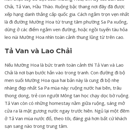
Chải, Tả Van, Hầu Thào. Ruộng bậc thang nơi đây đã được
xếp hạng danh thắng cấp quốc gia. Cách ngắm trọn vẹn nhất
là đi đường Mường Hoa từ trung tâm phường Sa Pa xuống,
dừng ở các điểm ngắm ven đường, hoặc ngồi tuyến tàu hỏa
leo núi Mường Hoa nhìn toàn cảnh thung lũng từ trên cao.
Tả Van và Lao Chải
Nếu Mường Hoa là bức tranh toàn cảnh thì Tả Van và Lao
Chải là nơi bạn bước hẳn vào trong tranh. Con đường đi bộ
men suối Mường Hoa qua hai bản này là cung đi bộ nhẹ
nhàng đẹp nhất Sa Pa mùa này: ruộng nước hai bên, trâu
thong dong, trẻ con người Mông tan học chạy dọc bờ ruộng.
Tả Van còn có những homestay nằm giữa ruộng, sáng mở
cửa ra là mặt gương nước ngay trước hiên. Ngủ lại một đêm
ở Tả Van mùa nước đổ, theo tôi, đáng giá hơn bất cứ khách
sạn sang nào trong trung tâm.