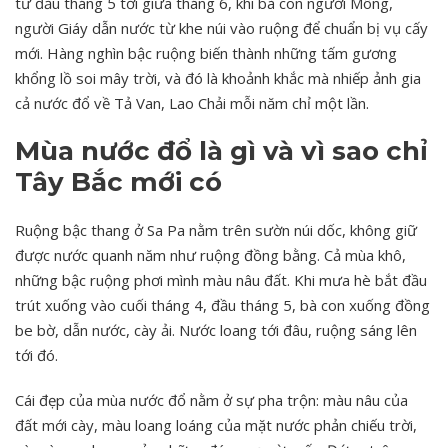
từ đầu tháng 5 tới giữa tháng 6, khi bà con người Mông,
người Giáy dẫn nước từ khe núi vào ruộng để chuẩn bị vụ cấy
mới. Hàng nghìn bậc ruộng biến thành những tấm gương
khổng lồ soi mây trời, và đó là khoảnh khắc mà nhiếp ảnh gia
cả nước đổ về Tả Van, Lao Chải mỗi năm chỉ một lần.
Mùa nước đổ là gì và vì sao chỉ
Tây Bắc mới có
Ruộng bậc thang ở Sa Pa nằm trên sườn núi dốc, không giữ
được nước quanh năm như ruộng đồng bằng. Cả mùa khô,
những bậc ruộng phơi mình màu nâu đất. Khi mưa hè bắt đầu
trút xuống vào cuối tháng 4, đầu tháng 5, bà con xuống đồng
be bờ, dẫn nước, cày ải. Nước loang tới đâu, ruộng sáng lên
tới đó.
Cái đẹp của mùa nước đổ nằm ở sự pha trộn: màu nâu của
đất mới cày, màu loang loáng của mặt nước phản chiếu trời,