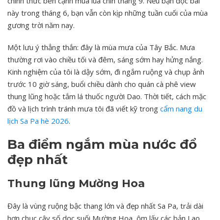
chính thức bên cạnh mùa lúa chín tháng 9. Nếu bạn đọc bài
này trong tháng 6, bạn vẫn còn kịp những tuần cuối của mùa
gương trời năm nay.
Một lưu ý thẳng thắn: đây là mùa mưa của Tây Bắc. Mưa
thường rơi vào chiều tối và đêm, sáng sớm hay hửng nắng.
Kinh nghiệm của tôi là dậy sớm, đi ngắm ruộng và chụp ảnh
trước 10 giờ sáng, buổi chiều dành cho quán cà phê view
thung lũng hoặc tắm lá thuốc người Dao. Thời tiết, cách mặc
đồ và lịch trình tránh mưa tôi đã viết kỹ trong
cẩm nang du
lịch Sa Pa hè 2026
.
Ba điểm ngắm mùa nước đổ
đẹp nhất
Thung lũng Mường Hoa
Đây là vùng ruộng bậc thang lớn và đẹp nhất Sa Pa, trải dài
hơn chục cây số dọc suối Mường Hoa, ôm lấy các bản Lao