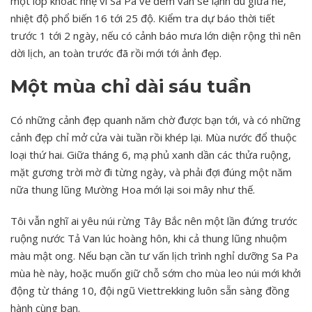
một lớp khoác nhẹ vì Sa Pa về đêm vẫn se lạnh dù giữa hè,
nhiệt độ phổ biến 16 tới 25 độ. Kiểm tra dự báo thời tiết
trước 1 tới 2 ngày, nếu có cảnh báo mưa lớn diện rộng thì nên
dời lịch, an toàn trước đã rồi mới tới ảnh đẹp.
Một mùa chỉ dài sáu tuần
Có những cảnh đẹp quanh năm chờ được bạn tới, và có những
cảnh đẹp chỉ mở cửa vài tuần rồi khép lại. Mùa nước đổ thuộc
loại thứ hai. Giữa tháng 6, mạ phủ xanh dần các thửa ruộng,
mặt gương trời mờ đi từng ngày, và phải đợi đúng một năm
nữa thung lũng Mường Hoa mới lại soi mây như thế.
Tôi vẫn nghĩ ai yêu núi rừng Tây Bắc nên một lần đứng trước
ruộng nước Tả Van lúc hoàng hôn, khi cả thung lũng nhuộm
màu mật ong. Nếu bạn cần tư vấn lịch trình nghỉ dưỡng Sa Pa
mùa hè này, hoặc muốn giữ chỗ sớm cho mùa leo núi mới khởi
động từ tháng 10, đội ngũ Viettrekking luôn sẵn sàng đồng
hành cùng bạn.