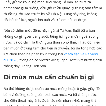
Chải, gửi xe rồi đi bộ men suối sang Tả Van, ăn trưa tại
homestay giữa ruộng, đầu giờ chiều quay lại trung tâm tắm lá
thuốc người Dao trước khi về Hà Nội. Cung này nhẹ, không
đòi hỏi thể lực, người lớn tuổi và trẻ em đều đi được.
Nếu có thêm một đêm, hãy ngủ lại Tả Van. Buổi tối ở bản
không có gì ngoài tiếng suối, tiếng ếch gọi mưa ngoài ruộng
nước, và đó chính là thứ người thành phố thiếu nhất. Còn nếu
bạn muốn ở trung tâm cho tiện di chuyển, tôi đã tổng hợp các
lựa chọn theo ba phân khúc trong bài
khách sạn Sa Pa view
núi 2026
, trong đó có Viettrekking Sapa Hotel với hướng nhìn
thẳng dãy Hoàng Liên Sơn.
Đi mùa mưa cần chuẩn bị gì
Ba thứ không được quên: áo mưa mỏng hoặc ô gấp, giày đế
bám vì đường xuống bản trơn sau mưa, và túi chống nước
cho điện thoại máy ảnh. Quần áo nên nhanh khô, mang thêm