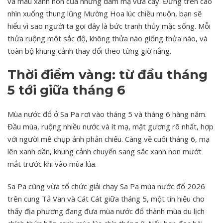
và màu xanh non của những đám mạ vừa cấy. Đứng trên cao
nhìn xuống thung lũng Mường Hoa lúc chiều muộn, bạn sẽ
hiểu vì sao người ta gọi đây là bức tranh thủy mặc sống. Mỗi
thửa ruộng một sắc độ, không thửa nào giống thửa nào, và
toàn bộ khung cảnh thay đổi theo từng giờ nắng.
Thời điểm vàng: từ đầu tháng
5 tới giữa tháng 6
Mùa nước đổ ở Sa Pa rơi vào tháng 5 và tháng 6 hàng năm.
Đầu mùa, ruộng nhiều nước và ít mạ, mặt gương rõ nhất, hợp
với người mê chụp ảnh phản chiếu. Càng về cuối tháng 6, mạ
lên xanh dần, khung cảnh chuyển sang sắc xanh non mướt
mắt trước khi vào mùa lúa.
Sa Pa cũng vừa tổ chức giải chạy Sa Pa mùa nước đổ 2026
trên cung Tả Van và Cát Cát giữa tháng 5, một tín hiệu cho
thấy địa phương đang đưa mùa nước đổ thành mùa du lịch