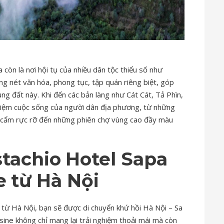
 còn là nơi hội tụ của nhiều dân tộc thiểu số như
ng nét văn hóa, phong tục, tập quán riêng biệt, góp
g đất này. Khi đến các bản làng như Cát Cát, Tả Phìn,
nghiệm cuộc sống của người dân địa phương, từ những
ổ cẩm rực rỡ đến những phiên chợ vùng cao đầy màu
stachio
Hotel
Sapa
e
từ Hà Nội
từ Hà Nội, bạn sẽ được di chuyển khứ hồi Hà Nội – Sa
ine không chỉ mang lại trải nghiệm thoải mái mà còn