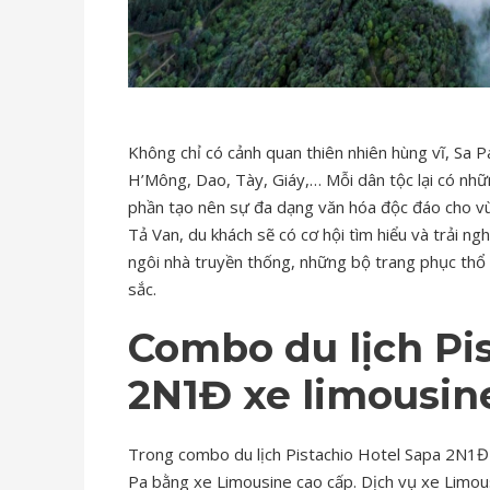
Không chỉ có cảnh quan thiên nhiên hùng vĩ, Sa Pa
H’Mông, Dao, Tày, Giáy,… Mỗi dân tộc lại có nhữ
phần tạo nên sự đa dạng văn hóa độc đáo cho vùn
Tả Van, du khách sẽ có cơ hội tìm hiểu và trải 
ngôi nhà truyền thống, những bộ trang phục th
sắc.
Combo du lịch
Pi
2N1Đ xe
limousin
Trong combo du lịch Pistachio Hotel Sapa 2N1Đ 
Pa bằng xe Limousine cao cấp. Dịch vụ xe Limous