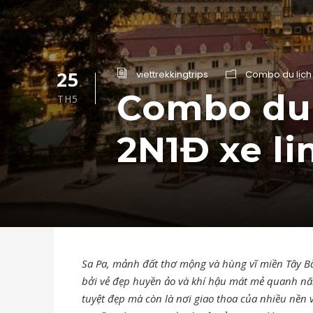
25
viettrekkingtrips
Combo du lịch
Combo du 
TH5
2N1Đ xe li
Sa Pa, mảnh đất thơ mộng và hùng vĩ miền Tây Bắ
bởi vẻ đẹp huyền ảo và khí hậu mát mẻ quanh năm
tuyệt đẹp mà còn là nơi giao thoa của nhiều nền 