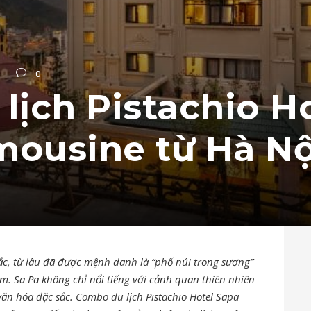
0
lịch Pistachio H
mousine từ Hà Nộ
c, từ lâu đã được mệnh danh là “phố núi trong sương”
. Sa Pa không chỉ nổi tiếng với cảnh quan thiên nhiên
văn hóa đặc sắc. Combo du lịch Pistachio Hotel Sapa