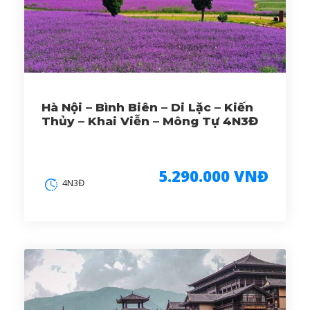
Hà Nội – Bình Biên – Di Lặc – Kiến
Thủy – Khai Viễn – Mông Tự 4N3Đ
5.290.000 VNĐ
4N3Đ