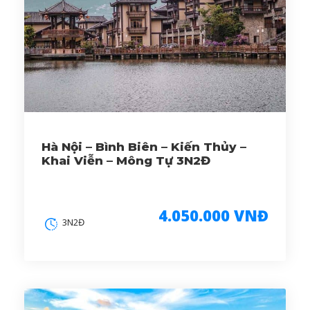
Hà Nội – Bình Biên – Kiến Thủy –
Khai Viễn – Mông Tự 3N2Đ
4.050.000 VNĐ
3N2Đ