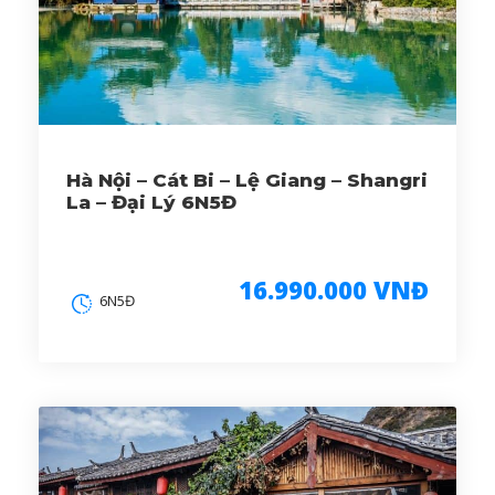
Hà Nội – Cát Bi – Lệ Giang – Shangri
La – Đại Lý 6N5Đ
16.990.000 VNĐ
6N5Đ