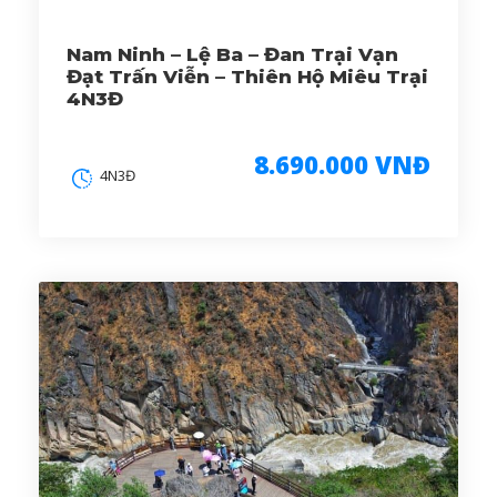
Nam Ninh – Lệ Ba – Đan Trại Vạn
Đạt Trấn Viễn – Thiên Hộ Miêu Trại
4N3Đ
8.690.000 VNĐ
4N3Đ