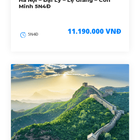
Hà Nội – Đại Lý – Lệ Giang – Côn
Minh 5N4Đ
11.190.000 VNĐ
5N4Đ