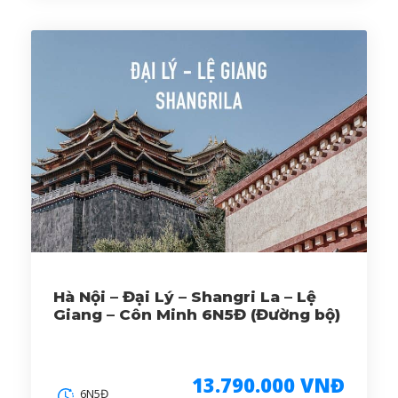
Hà Nội – Đại Lý – Shangri La – Lệ
Giang – Côn Minh 6N5Đ (Đường bộ)
13.790.000 VNĐ
6N5Đ