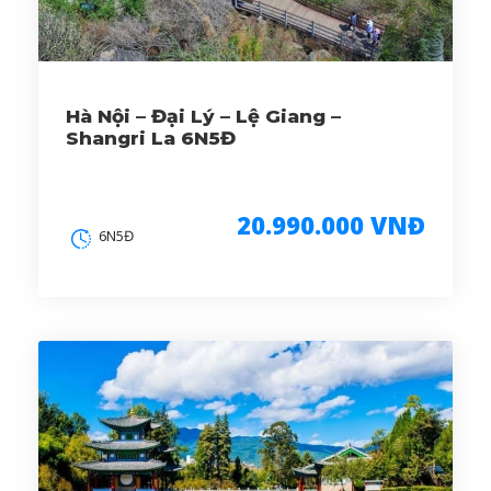
Hà Nội – Đại Lý – Lệ Giang –
Shangri La 6N5Đ
20.990.000 VNĐ
6N5Đ