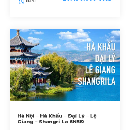
8N7Đ
Hà Nội – Hà Khẩu – Đại Lý – Lệ
Giang – Shangri La 6N5Đ