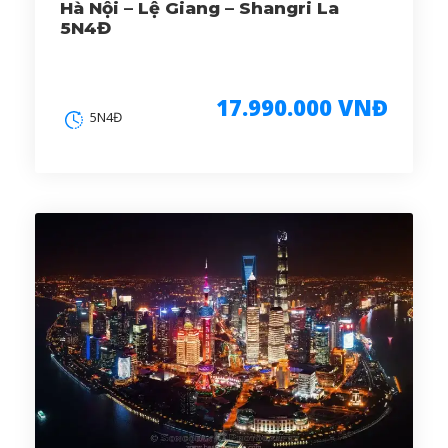
Hà Nội – Lệ Giang – Shangri La
5N4Đ
17.990.000 VNĐ
5N4Đ