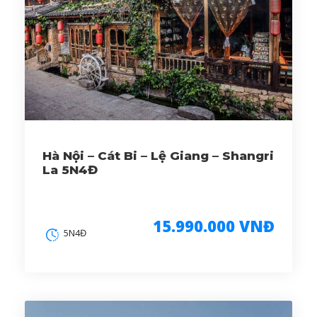
Hà Nội – Cát Bi – Lệ Giang – Shangri
La 5N4Đ
15.990.000 VNĐ
5N4Đ