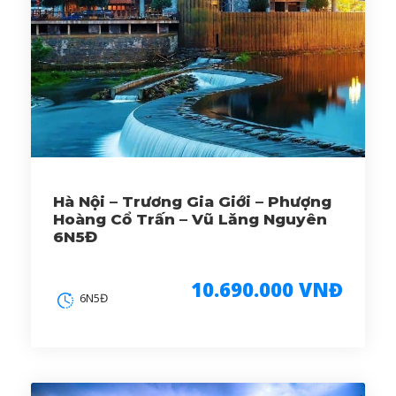
Hà Nội – Trương Gia Giới – Phượng
Hoàng Cổ Trấn – Vũ Lăng Nguyên
6N5Đ
10.690.000 VNĐ
6N5Đ