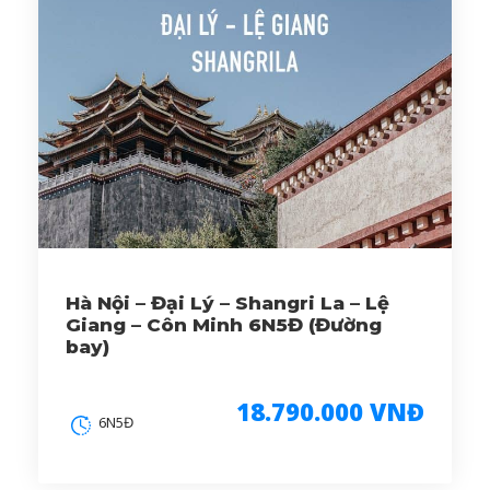
Hà Nội – Đại Lý – Shangri La – Lệ
Giang – Côn Minh 6N5Đ (Đường
bay)
18.790.000 VNĐ
6N5Đ