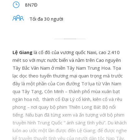
8N7Đ
Tối đa 30 người
Lệ Giang
là cố đô của vương quốc Naxi, cao 2.410
mét so với mực nước biển và nằm trên Cao nguyên
Tây Bắc Vân Nam ở miền Tây Nam Trung Hoa. Tọa
lạc dọc theo tuyến thương mại quan trọng mà trước
đây là một phần của Con đường Tơ lụa từ Vân Nam
qua Tây Tạng, Côn Minh – thành phố mùa xuân bạt
ngàn hoa nở, thành cổ Đại Lý cổ kính, kiên cố và rêu
phong – nơi quay bộ phim Thiên Long Bát Bộ nổi
tiếng. Nếu bạn đã từng xem và ấn tượng với bộ phim
truyền hình Trung Quốc “ ánh sáng tình yêu”. Du khách
luôn ao ước một lần được đến Lệ Giang; để được nghe
kể truyền thuyết tình yêu của người dân tộc Nạp Tây,