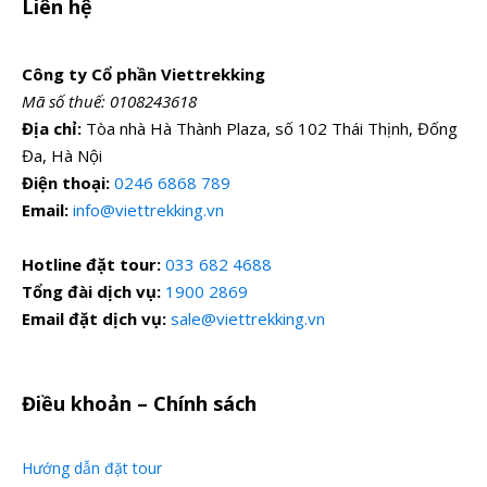
Liên hệ
Vé máy bay khứ hồi chặng Hà Nội – Côn Minh,
hàng không China Eastern Airlines (Hành lý 23kg
Công ty Cổ phần Viettrekking
ký gửi + 7kg xách tay)
Mã số thuế: 0108243618
Địa chỉ:
Tòa nhà Hà Thành Plaza, số 102 Thái Thịnh, Đống
Vé tàu cao tốc chặng Lệ Giang – Côn Minh
Đa, Hà Nội
Visa đoàn nhập cảnh Trung Quốc.
Điện thoại:
0246 6868 789
Khách sạn tiêu chuẩn 4 sao địa phương tại Côn
Email:
info@viettrekking.vn
Minh, Lệ Giang, Shangrila và 3* địa phương tại
Đại Lý , 2 người một phòng (nếu lẻ người thứ 3
Hotline đặt tour:
033 682 4688
(Khách /HDV) sẽ ghép phòng ngủ 3, kê extra
Tổng đài dịch vụ:
1900 2869
bed)
Email đặt dịch vụ:
sale@viettrekking.vn
Các bữa ăn theo chương trình (mức ăn 40 – 50
NDT/bữa/người)
Điều khoản – Chính sách
Nước uống 1 chai/ngày/khách.
Phương tiện vận chuyển phục vụ tham quan theo
Hướng dẫn đặt tour