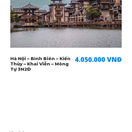
NGÀY 06:
SHANGRILA – LỆ GIANG (ĂN SÁNG/
TRƯA/ TỐI)
NGÀY 07:
LỆ GIANG – CÔN MINH (ĂN SÁNG/
TRƯA/ TỐI)
4.050.000 VNĐ
Hà Nội – Bình Biên – Kiến
Thủy – Khai Viễn – Mông
NGÀY 08:
CÔN MINH –HÀ NỘI(ĂN
Tự 3N2Đ
SÁNG/TRƯA)
Dịch Vụ Bao Gồm