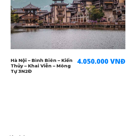
Dịch Vụ Bao Gồm
Vé máy bay khứ hồi Hà Nội – Trương Gia Giới –
Hà Nội (Hành lý 7kg xách tay, 20kg ký gửi)
Khách sạn 4* tiêu chuẩn Trung Quốc (02
người/phòng đôi, lẻ khách ở 3).
4.050.000 VNĐ
Hà Nội – Bình Biên – Kiến
Ăn các bữa theo chương trình.
Thủy – Khai Viễn – Mông
Tự 3N2Đ
Xe ô tô đời mới đưa đón theo chương trình tại
Trung Quốc.
Các điểm mua sắm: cửa hàng thuốc bắc, tơ lụa,
trung tâm Ngọc đá quý, cửa hàng Trà.
Vé vào cửa các điểm tham quan theo chương
trình, 2 lượt cáp treo Thiên Môn Sơn
Visa vào Trung Quốc cho người Việt Nam (visa