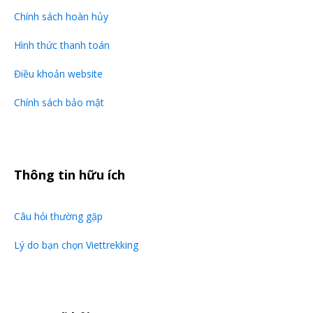
Chi phí phòng đơn
Chính sách hoàn hủy
Vé tham quan khác không nằm trong chương
Hình thức thanh toán
trình
Điều khoản website
Hóa đơn VAT
Chính sách bảo mật
Hình Ảnh
Thông tin hữu ích
Câu hỏi thường gặp
Lý do bạn chọn Viettrekking