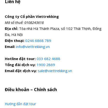
Liên hệ
đoàn).Visa vào Trung Quốc cho người Việt Nam
(visa đoàn).
Hướng dẫn viên Tiếng Việt theo suốt hành trình
Công ty Cổ phần Viettrekking
và HDV Tiếng Trung tại Trung Quốc.
Mã số thuế: 0108243618
Địa chỉ:
Tòa nhà Hà Thành Plaza, số 102 Thái Thịnh, Đống
Bảo hiểm du lịch.
Đa, Hà Nội
Nước uống trên ô tô 1 chai/người/ngày.
Điện thoại:
0246 6868 789
Email:
info@viettrekking.vn
Dịch Vụ Không Bao Gồm
Hotline đặt tour:
033 682 4688
Xe đón tiễn sân bay trong nước.
Tổng đài dịch vụ:
1900 2869
Email đặt dịch vụ:
sale@viettrekking.vn
Chi phí làm hộ chiếu.
Tiền tip cho lái xe và HDV, tiêu chuẩn chung 5
USD/người/ngày
Điều khoản – Chính sách
Chi phí cá nhân như đồ uống giặt là...
Đồ uống tại các bữa ăn
Hướng dẫn đặt tour