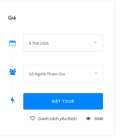
Giá
Danh sách yêu thích
6948