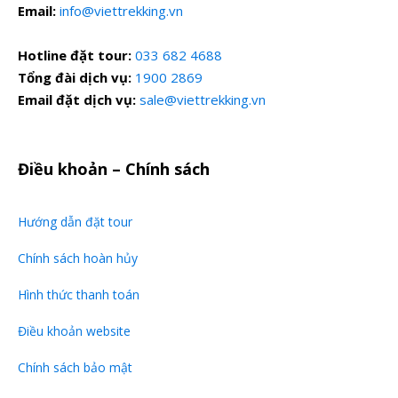
Email:
info@viettrekking.vn
LƯU Ý
Hotline đặt tour:
033 682 4688
Tổng đài dịch vụ:
1900 2869
GIÁ TOUR : 790.000 VNĐ / KHÁCH
Email đặt dịch vụ:
sale@viettrekking.vn
(
Áp dụng cho đoàn ghép lẻ)
Điều khoản – Chính sách
Lịch khởi hành: 24/1 ( 3/1 Tết), 28/1 ( 7/1 Tết) và
các ngày thứ 7, CN hàng tuần
Hướng dẫn đặt tour
Chính sách hoàn hủy
Trẻ em dưới 4 tuổi miễn phí, gia đình có 2 bé dưới 4
tuổi, tính 50% giá tour đối với bé thứ 2
Hình thức thanh toán
Từ 5 – 9 tuổi bằng 50% giá vé
Điều khoản website
Từ 10 tuổi trở lên bằng người lớn.
Chính sách bảo mật