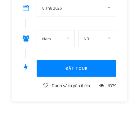
Nước uống 1 người/chai…
Vé tham quan, vé thuyền tại Tràng An 1 lượt
Xe điện di chuyển chùa Bái Đính khứ hồi
Dịch Vụ Không Bao Gồm
Thuế VAT
Ăn uồng ngoài chương trình
Vui chơi giải trí cá nhân
Danh sách yêu thích
6379
Lưu Ý Khi Tham Gia
Trẻ em dưới 4 tuổi miễn phí, gia đình có 2 bé
dưới 4 tuổi, tính 50% giá tour đối với bé thứ 2
Bạn cần tư vấn?
Từ 5 – 9 tuổi bằng 50% giá vé