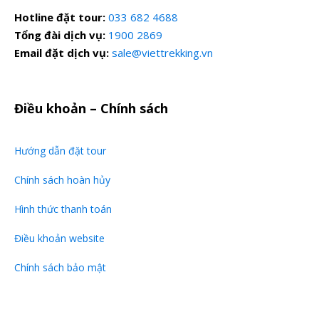
toán nào?
Hotline đặt tour:
033 682 4688
Tổng đài dịch vụ:
1900 2869
Thông tin chuyển khoản vui lòng ghi rõ nội
Email đặt dịch vụ:
sale@viettrekking.vn
dung:
Họ Tên – VTK09 – Ngày đăng ký
Thông tin thanh toán
Điều khoản – Chính sách
CONG TY CO PHAN VIETTREKKING
Số tài khoản:
1089679999
Hướng dẫn đặt tour
Ngân hàng:
VCB LAO CAI – PGD SA PA
Chính sách hoàn hủy
Hình thức thanh toán
Vì sao bạn nên chọn Viettrekking?
Điều khoản website
Những lưu ý trước, trong và sau khi đặt
Chính sách bảo mật
tour
Chính sách hoàn hủy như thế nào?