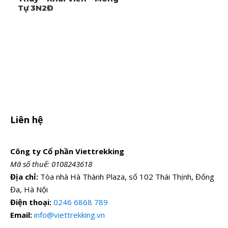
Tự 3N2Đ
Liên hệ
Công ty Cổ phần Viettrekking
Mã số thuế: 0108243618
Địa chỉ:
Tòa nhà Hà Thành Plaza, số 102 Thái Thịnh, Đống
Câu hỏi thường gặp
Đa, Hà Nội
Điện thoại:
0246 6868 789
Email:
info@viettrekking.vn
Tôi có thể lựa chọn hình thức thanh