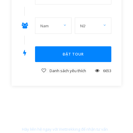
hương tại
Đại Hùng Bảo Điện,
nhờ thờ tổ và các công
trình của Thiền Viện như lầu trống, lầu chuông, vườn
lan, tự đường,….
16h00 :
Quý khách lên xe trở về điểm đón ban đầu.
18h00:
Về tới điểm đón, hướng dẫn viên chia tay quý
khách. Kết thúc chương trình, xin chào và hẹn gặp lại
Quý Khách!
Danh sách yêu thích
6653
Bạn cần tư vấn?
Dịch Vụ Bao Gồm
Hãy liên hệ ngay với Viettrekking để nhận tư vấn