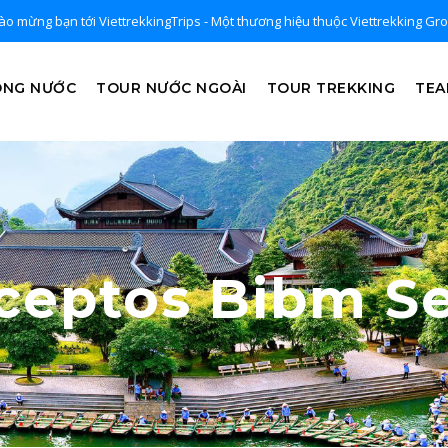
o mừng bạn tới ViettrekkingTrips - Một thương hiệu thuộc Viettrekking Gr
ONG NƯỚC
TOUR NƯỚC NGOÀI
TOUR TREKKING
TEA
ceptos Bibm 