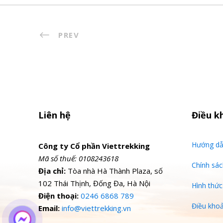
PREV
Liên hệ
Điều k
Hướng dẫ
Công ty Cổ phần Viettrekking
Mã số thuế: 0108243618
Chính sá
Địa chỉ:
Tòa nhà Hà Thành Plaza, số
102 Thái Thịnh, Đống Đa, Hà Nội
Hình thức
Điện thoại:
0246 6868 789
Điều khoả
Email:
info@viettrekking.vn