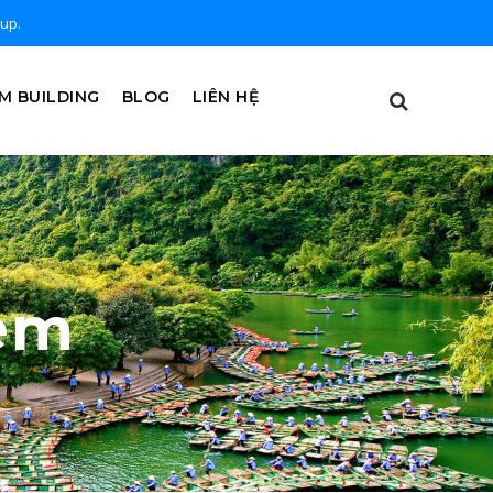
oup.
M BUILDING
BLOG
LIÊN HỆ
Sem