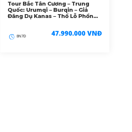
Tour Bắc Tân Cương – Trung
Quốc: Urumqi – Burqin – Giả
Đăng Dụ Kanas – Thổ Lỗ Phồn
8N7Đ
47.990.000 VNĐ
8N7Đ