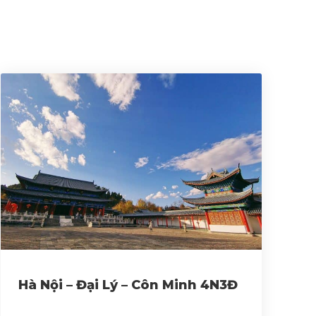
Hà Nội – Đại Lý – Côn Minh 4N3Đ