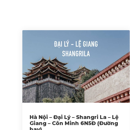
Hà Nội – Đại Lý – Shangri La – Lệ
Giang – Côn Minh 6N5Đ (Đường
bay)