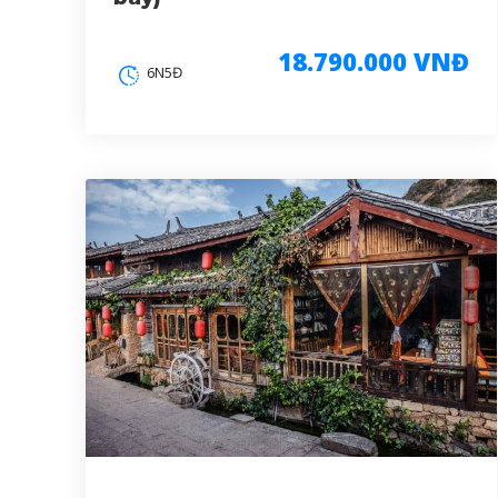
18.790.000 VNĐ
6N5Đ