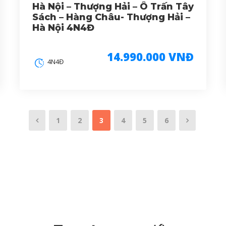
Hà Nội – Thượng Hải – Ô Trấn Tây
Sách – Hàng Châu- Thượng Hải –
Hà Nội 4N4Đ
14.990.000 VNĐ
4N4Đ
1
2
3
4
5
6