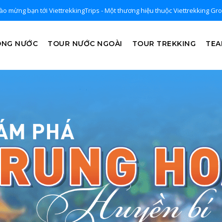
o mừng bạn tới ViettrekkingTrips - Một thương hiệu thuộc Viettrekking Gr
ONG NƯỚC
TOUR NƯỚC NGOÀI
TOUR TREKKING
TEA