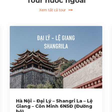
Tour nước ngoài
Xem tất cả tour
Hà Nội – Đại Lý – Shangri La – Lệ
Giang – Côn Minh 6N5Đ (Đường
bộ)