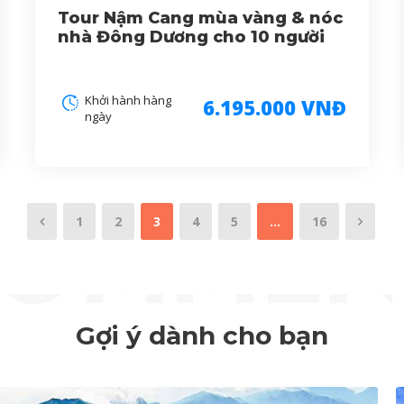
Tour Nậm Cang mùa vàng & nóc
nhà Đông Dương cho 10 người
Khởi hành hàng
6.195.000 VNĐ
ngày
1
2
3
4
5
…
16
Gợi ý dành cho bạn