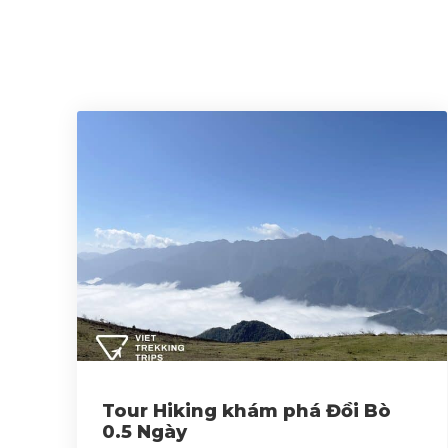
Tour Hiking khám phá Đồi Bò
0.5 Ngày